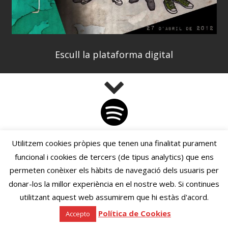
Escull la plataforma digital
Spotify
Utilitzem cookies pròpies que tenen una finalitat purament
funcional i cookies de tercers (de tipus analytics) que ens
permeten conèixer els hàbits de navegació dels usuaris per
donar-los la millor experiència en el nostre web. Si continues
utilitzant aquest web assumirem que hi estàs d'acord.
Política de Cookies
Accepto