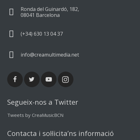
Ronda del Guinardó, 182,
08041 Barcelona
(+34) 630 13 04 37
info@creamultimedia.net
Segueix-nos a Twitter
Tweets by CreaMusicBCN
Contacta i sol·licita’ns informació