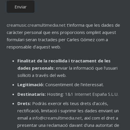
creamusic.creamultimedia.net
t’informa que les dades de
caràcter personal que ens proporcionis omplint aquest
formulari seran tractades per Carles Gómez com a
responsable d’aquest web.
Finalitat de la recollida i tractament de les
dades personals:
enviar la informació que l’usuari
sol·liciti a través del web.
Legitimació:
Consentiment de l’interessat.
Destinataris:
Hosting:
1&1 Internet España S.L.U.
Drets:
Podràs exercir els teus drets d’accés,
rectificació, limitació i suprimir les dades enviant un
email a
info@creamultimedia.net
, així com el dret a
presentar una reclamació davant d’una autoritat de