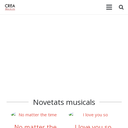
Novetats musicals
 you so
Raons
Festuk Re