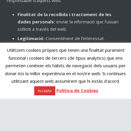
responsable d’aquest web.
Finalitat de la recollida i tractament de les
dades personals:
enviar la informació que l’usuari
sol·liciti a través del web.
Legitimació:
Consentiment de l’interessat.
Destinataris:
Hosting:
1&1 Internet España S.L.U.
Utilitzem cookies pròpies que tenen una finalitat purament
Drets:
Podràs exercir els teus drets d’accés,
funcional i cookies de tercers (de tipus analytics) que ens
rectificació, limitació i suprimir les dades enviant un
permeten conèixer els hàbits de navegació dels usuaris per
email a
info@creamultimedia.net
, així com el dret a
donar-los la millor experiència en el nostre web. Si continues
presentar una reclamació davant d’una autoritat de
utilitzant aquest web assumirem que hi estàs d'acord.
control.
Política de Cookies
Accepto
Informació addicional:
Pots consultar la informació
addicional i detallada sobre Protecció de Dades al
nostre web
creamusic.creamultimedia.net
, així com
consultar la nostra
Política de Privacitat
.