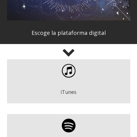
Escoge la plataforma digital
A Veces Luna - Dàhlia Duran
Descargar
iTunes
A Veces Luna - Dàhlia Duran