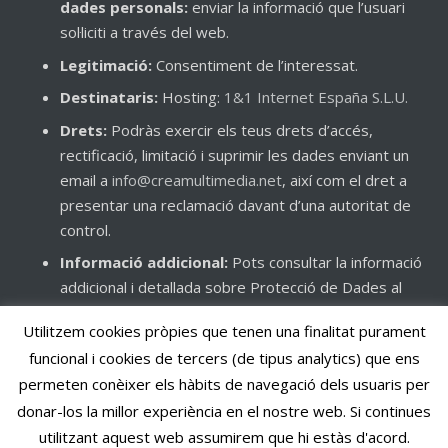
dades personals:
enviar la informació que l’usuari
sol·liciti a través del web.
Legitimació:
Consentiment de l’interessat.
Destinataris:
Hosting:
1&1 Internet España S.L.U.
Drets:
Podràs exercir els teus drets d’accés,
rectificació, limitació i suprimir les dades enviant un
email a
info@creamultimedia.net
, així com el dret a
presentar una reclamació davant d’una autoritat de
control.
Informació addicional:
Pots consultar la informació
addicional i detallada sobre Protecció de Dades al
nostre web
creamusic.creamultimedia.net
, així com
Utilitzem cookies pròpies que tenen una finalitat purament
consultar la nostra
Política de Privacitat
.
funcional i cookies de tercers (de tipus analytics) que ens
permeten conèixer els hàbits de navegació dels usuaris per
donar-los la millor experiència en el nostre web. Si continues
Avís Legal
|
Política de Privacitat
|
Política de Cookies
utilitzant aquest web assumirem que hi estàs d'acord.