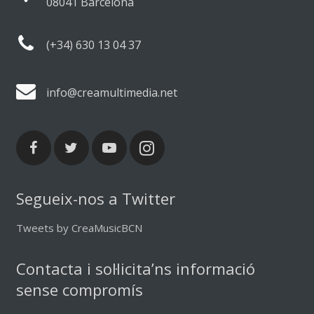
08041 Barcelona
(+34) 630 13 04 37
info@creamultimedia.net
Segueix-nos a Twitter
Tweets by CreaMusicBCN
Contacta i sol·licita’ns informació
sense compromís