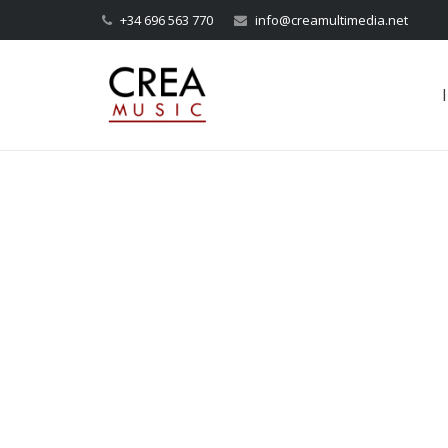
+34 696 563 770
info@creamultimedia.net
I