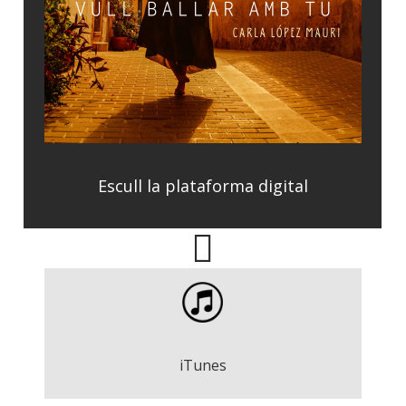
Escull la plataforma digital
Carla López Mauri - Vull ballar amb tu
Descarregar
iTunes