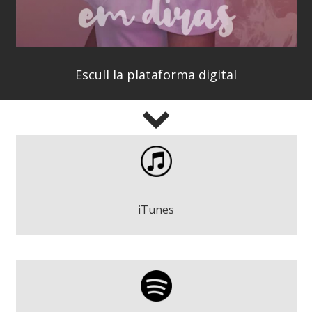
Escull la plataforma digital
Em Diràs - Dàhlia Duran
Descarregar
iTunes
Em Diràs - Dàhlia Duran