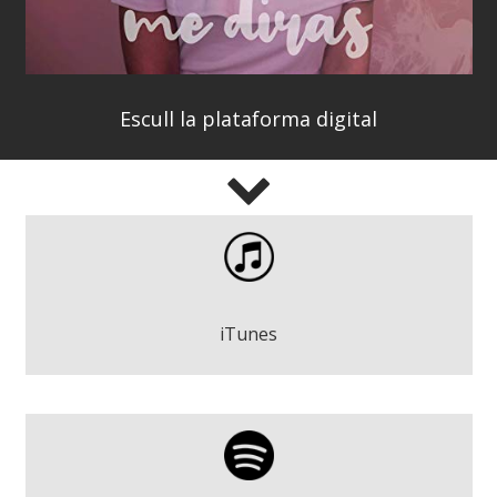
Escull la plataforma digital
Me Dirás - Dàhlia Duran
Descarregar
iTunes
Me Dirás - Dàhlia Duran