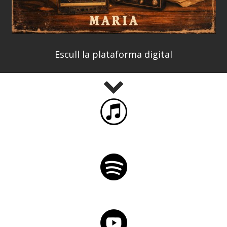
Escull la plataforma digital
iTunes
Spotify