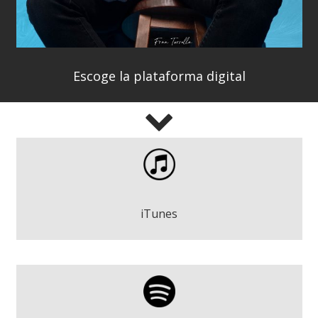
Escoge la plataforma digital
De esta se sale - Fran Torrella
Play
iTunes
De esta se sale - Fran Torrella