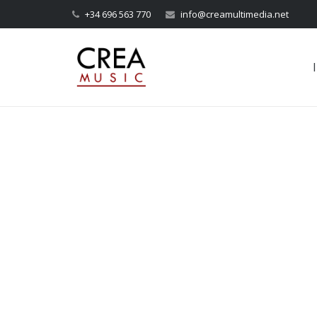
+34 696 563 770
info@creamultimedia.net
I