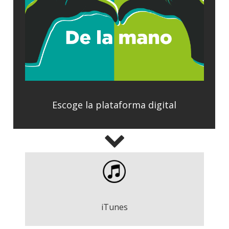
Escoge la plataforma digital
De la mano - Roger Argemí
Descargar
iTunes