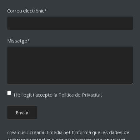
Correu electrònic*
Missatge*
He llegit i accepto la
Política de Privacitat
creamusic.creamultimedia.net
t’informa que les dades de
caràcter personal que ens proporcionis omplint aquest