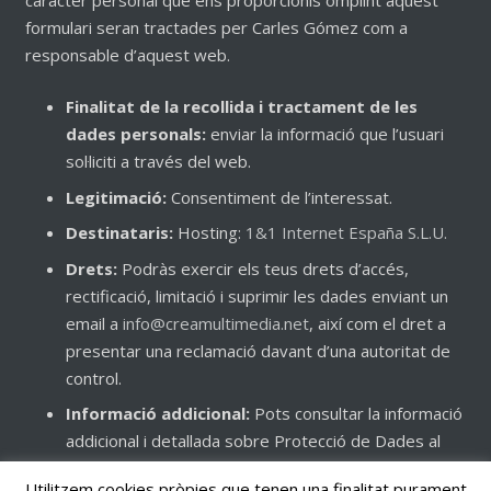
formulari seran tractades per Carles Gómez com a
responsable d’aquest web.
Finalitat de la recollida i tractament de les
dades personals:
enviar la informació que l’usuari
sol·liciti a través del web.
Legitimació:
Consentiment de l’interessat.
Destinataris:
Hosting:
1&1 Internet España S.L.U.
Drets:
Podràs exercir els teus drets d’accés,
rectificació, limitació i suprimir les dades enviant un
email a
info@creamultimedia.net
, així com el dret a
presentar una reclamació davant d’una autoritat de
control.
Informació addicional:
Pots consultar la informació
addicional i detallada sobre Protecció de Dades al
nostre web
creamusic.creamultimedia.net
, així com
Utilitzem cookies pròpies que tenen una finalitat purament