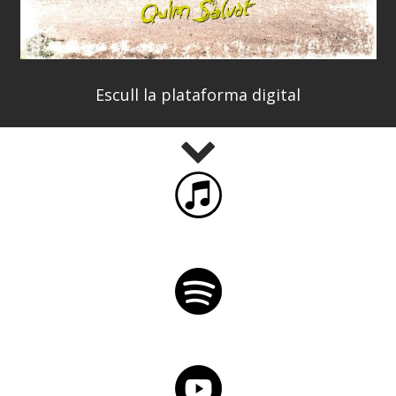
Escull la plataforma digital
iTunes
Spotify