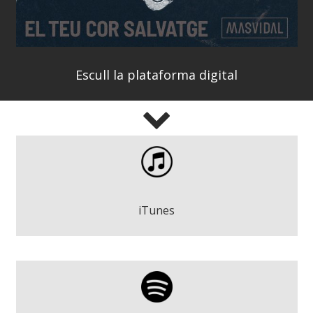
Escull la plataforma digital
Masvidal - El teu cor salvatge
Play
iTunes
Masvidal - El teu cor salvatge