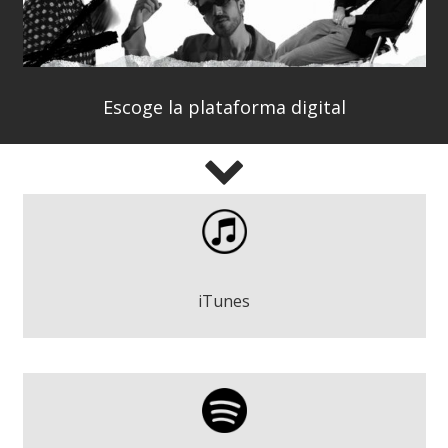
Escoge la plataforma digital
Fran Torrella - En Reserva
Play
iTunes
Fran Torrella - En Reserva