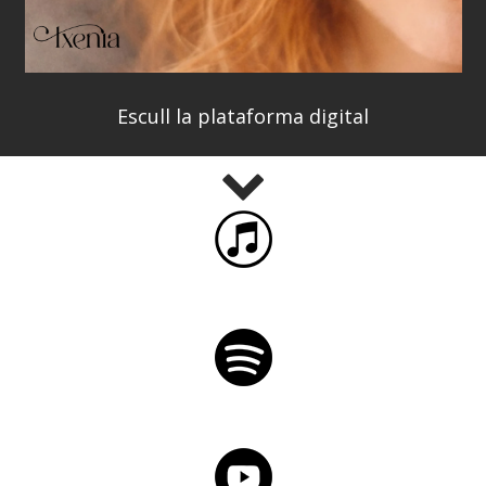
Escull la plataforma digital
iTunes
Spotify