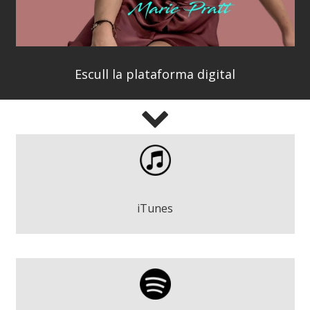
Escull la plataforma digital
Marie Pratt - Estrella equivocada
Play
iTunes
Marie Pratt - Estrella equivocada