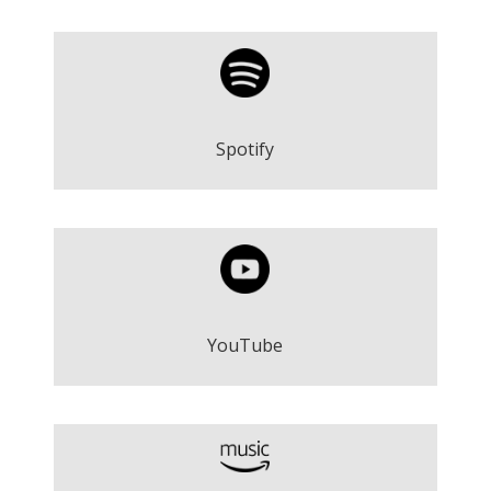
Estela - Qui ens ho diria
Play
Spotify
Estela - Qui ens ho diria
Play
YouTube
Estela - Qui ens ho diria