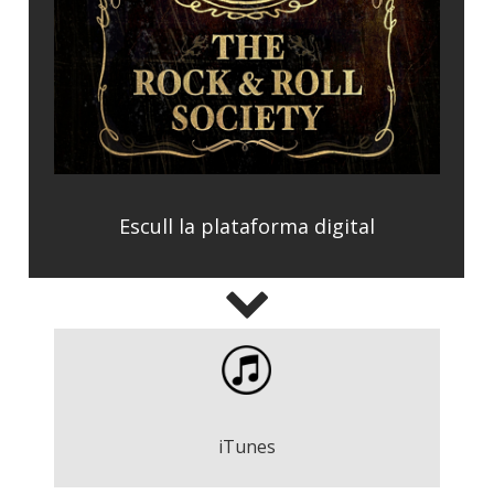
Escull la plataforma digital
Estela - Qui ens ho diria
Play
iTunes