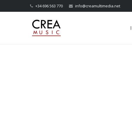
+34 696 563 770
info@creamultimedia.net
I