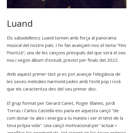
Luand
Els sabadellencs Luand tornen amb força al panorama
musical del nostre país. I ho fan avançant-nos el tema “Fins
l’horitzó”, una de les cançons principals del que serà el seu
nou i segon àlbum d’estudi, previst per finals del 2022.
Amb aquest primer tast ja es pot avançar l’elegància de
les seves melodies harmonitzades amb l’estil pop i rock
que els caracteritza des del seu primer disc.
El grup format per Gerard Canet, Roger Blanes, Jordi
Torras i Carlos Castella ens parla en aquesta cançó “de
com donar-te ales i energia a tu mateix i ser el timó de la
teva pròpia vida”. Una cançó motivacional per “actuar i
aprofitar les oportunitats, tot creient en les teves pròpies