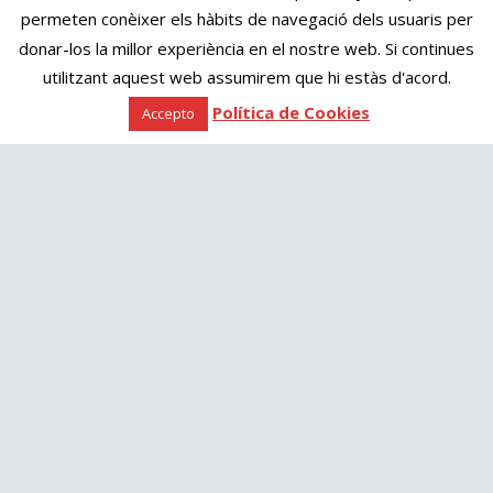
Correu electrònic*
permeten conèixer els hàbits de navegació dels usuaris per
donar-los la millor experiència en el nostre web. Si continues
utilitzant aquest web assumirem que hi estàs d'acord.
Política de Cookies
Accepto
Missatge*
He llegit i accepto la
Política de Privacitat
creamusic.creamultimedia.net
t’informa que les dades de
caràcter personal que ens proporcionis omplint aquest