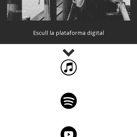
Escull la plataforma digital
iTunes
Spotify