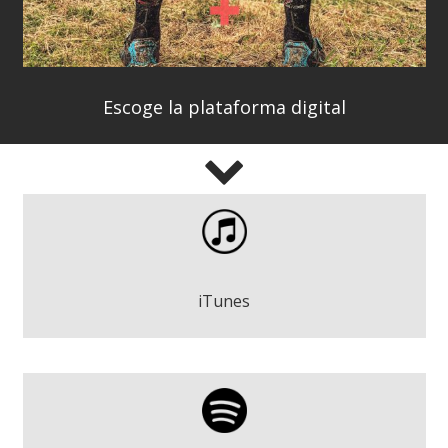
Escoge la plataforma digital
Un Paso Más - Marttin
Descargar
iTunes
Un Paso Más - Marttin