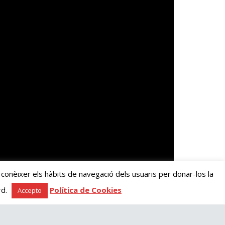
 conèixer els hàbits de navegació dels usuaris per donar-los la
rd.
Política de Cookies
Accepto