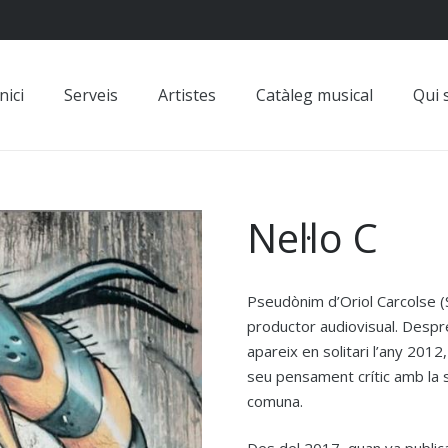
nici
Serveis
Artistes
Catàleg musical
Qui
Nel·lo C
Pseudònim d’Oriol Carcolse (Sa
productor audiovisual. Despr
apareix en solitari l’any 201
seu pensament crític amb la soc
comuna.