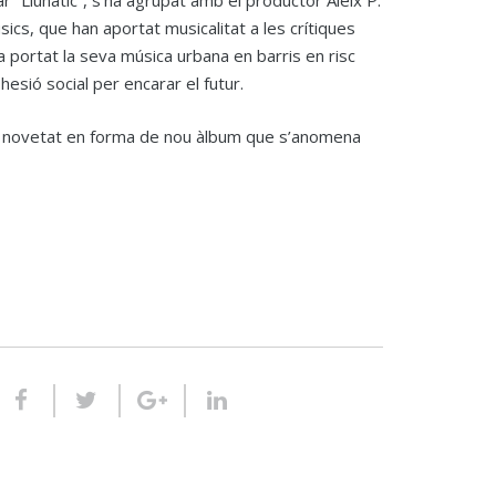
r “Llunàtic”, s’ha agrupat amb el productor Aleix P.
ics, que han aportat musicalitat a les crítiques
a portat la seva música urbana en barris en risc
esió social per encarar el futur.
na novetat en forma de nou àlbum que s’anomena