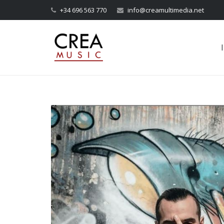
+34 696 563 770
info@creamultimedia.net
I