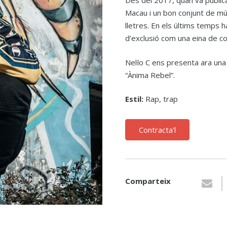
Des del 2017, quan va publica
Macau i un bon conjunt de mús
lletres. En els últims temps h
d’exclusió com una eina de coh
Nel·lo C ens presenta ara u
“Ànima Rebel”.
Estil:
Rap, trap
Contracta'l
Comparteix