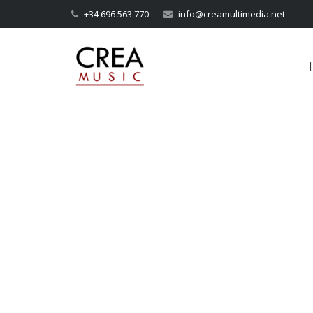
+34 696 563 770
info@creamultimedia.net
I