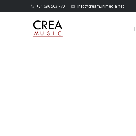
+34 696 563 770
info@creamultimedia.net
I