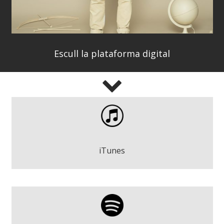
Escull la plataforma digital
Gravetat - Roger Argemí
Descarregar
iTunes
Gravetat - Roger Argemí