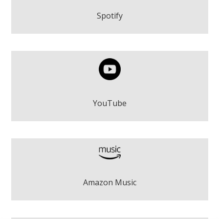
Play
Spotify
Gravetat - Roger Argemí
Play
YouTube
Gravetat - Roger Argemí
Amazon Music
Descarregar