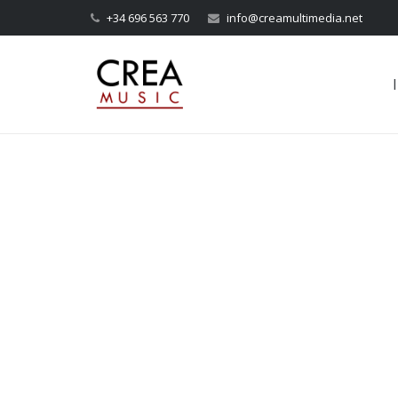
+34 696 563 770
info@creamultimedia.net
I