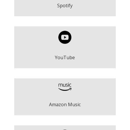
Play
Spotify
Viu - Roger Argemí
Play
YouTube
Viu - Roger Argemí
Amazon Music
Descarregar