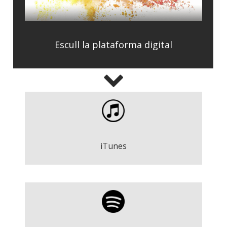
Escull la plataforma digital
Viu - Roger Argemí
Descarregar
iTunes
Viu - Roger Argemí