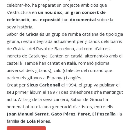
celebrar-ho, ha preparat un projecte ambiciós que
s’estructura en
un nou disc
, un
gran concert de
celebració
, una
exposició
i un
documental
sobre la
seva història.
Sabor de Gràcia és un grup de rumba catalana de tipologia
gitana, i està integrada actualment per gitanos dels barris
de Gràcia i del Raval de Barcelona, així com d’altres
indrets de Catalunya. Canten en català, alternant-lo amb el
castellà. També han cantat en italià, romanó (idioma
universal dels gitanos), caló (dialecte del romanó que
parlen els gitanos a Espanya) i anglès.
Creat per
Sicus Carbonell
el 1994, el grup va publicar el
seu primer àlbum el 1997 i des d’aleshores s’ha mantingut
actiu. Al llarg de la seva carrera, Sabor de Gràcia ha
homenatjat a tota una generació d’artistes, entre ells
Joan Manuel Serrat
,
Gato Pérez
,
Peret
,
El Pescaílla
i la
família de
Lola
Flores
.