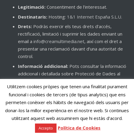
Legitimació:
Consentiment de l’interessat.
Destinataris:
Hosting:
1&1 Internet España S.L.U.
Drets:
Podràs exercir els teus drets d’accés,
rectificació, limitació i suprimir les dades enviant un
email a
info@creamultimedia.net
, així com el dret a
presentar una reclamació davant d’una autoritat de
control.
Informació addicional:
Pots consultar la informació
addicional i detallada sobre Protecció de Dades al
nostre web
creamusic.creamultimedia.net
, així com
Utilitzem cookies pròpies que tenen una finalitat purament
consultar la nostra
Política de Privacitat
.
funcional i cookies de tercers (de tipus analytics) que ens
permeten conèixer els hàbits de navegació dels usuaris per
donar-los la millor experiència en el nostre web. Si continues
Avís Legal
|
Política de Privacitat
|
Política de Cookies
utilitzant aquest web assumirem que hi estàs d'acord.
© Crea Music 2017
Política de Cookies
Accepto