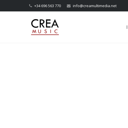
+34 696 563 770
info@creamultimedia.net
I