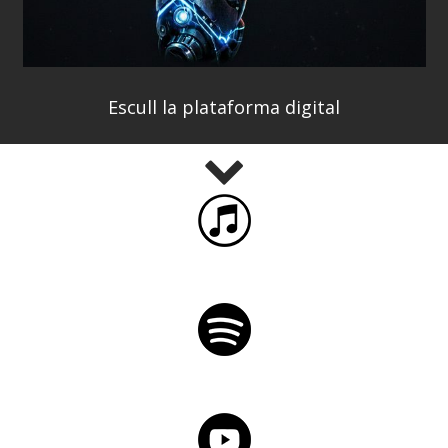
Escull la plataforma digital
iTunes
Spotify