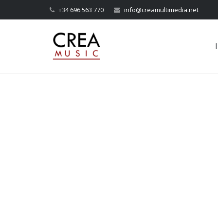
+34 696 563 770
info@creamultimedia.net
I