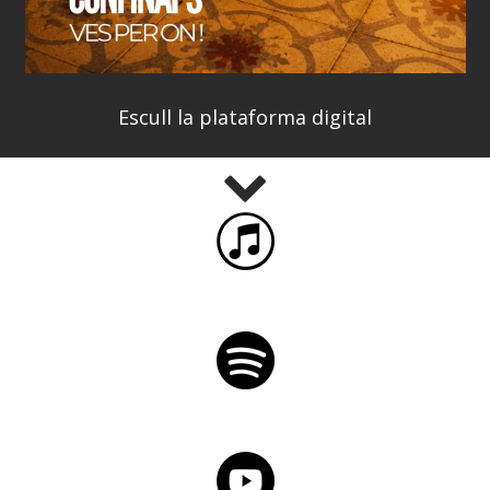
Escull la plataforma digital
iTunes
Spotify