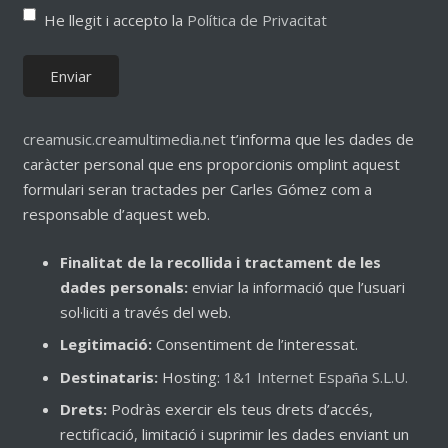
He llegit i accepto la
Política de Privacitat
creamusic.creamultimedia.net
t’informa que les dades de
caràcter personal que ens proporcionis omplint aquest
formulari seran tractades per Carles Gómez com a
responsable d’aquest web.
Finalitat de la recollida i tractament de les
dades personals:
enviar la informació que l’usuari
sol·liciti a través del web.
Legitimació:
Consentiment de l’interessat.
Destinataris:
Hosting:
1&1 Internet España S.L.U.
Drets:
Podràs exercir els teus drets d’accés,
rectificació, limitació i suprimir les dades enviant un